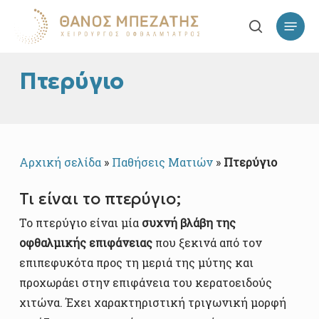
Skip
Επιλογ
to
search
main
content
Πτερύγιο
Αρχική σελίδα
»
Παθήσεις Ματιών
»
Πτερύγιο
Τι είναι το πτερύγιο;
Το πτερύγιο είναι μία
συχνή βλάβη της
οφθαλμικής επιφάνειας
που ξεκινά από τον
επιπεφυκότα προς τη μεριά της μύτης και
προχωράει στην επιφάνεια του κερατοειδούς
χιτώνα. Έχει χαρακτηριστική τριγωνική μορφή