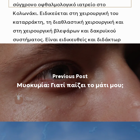
σύγχρονο οφθαλμολογικό ιατρείο στο
Κολωνάκι. Ειδικεύεται στη χειρουργική του
καταρράκτη, τη διαθλαστική χειρουργική και
στη χειρουργική βλεφάρων και δακρυϊκού
συστήματος. Είναι ειδικευθείς και διδάκτωρ
του Πανεπιστημίου της Βόννης και
μετεκπαιδευμένος επί εξαετία στο Ηνωμένο
Βασίλειο. Έχει διατελέσει διευθυντής
τμήματος Καταρράκτη και Οφθαλμοπλαστικής
Previous Post
του Moorfields Eye Hospital London.
Μυοκυμία: Γιατί παίζει το μάτι μου;