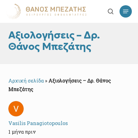
Skip
Επιλογ
to
search
main
content
Αξιολογήσεις – Δρ.
Θάνος Μπεζάτης
Αρχική σελίδα
»
Αξιολογήσεις – Δρ. Θάνος
Μπεζάτης
Vasilis Panagiotopoulos
1 μήνα πριν